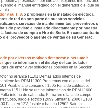
e problema presentado, por ello aconsejamos interiorizarse
leyendo el manual entregado con el generador o el que se
venta.
dor y su TTA
o problemas en la instalación eléctrica,
tores de red no son parte de nuestros servicios.
ealizamos servicios de mantenimientos, preventivos o
 ha sido provisto e instalado directamente por nuestra
la factura de compra o Nro de Serie.
En caso contrario
o o el proveedor o agente de ventas de su Generac.
ede por diversos motivos detenerse o persuadir
os
que se informan en el display del controlador
igos de error
y ver soluciones posibles en la Seccion
Motor no arranca I 1101 Demasiados intentos de
mantiene las RPM I 1300 Problemas con el aceite del
1501 Posible alto consumo I 1505 Falla de cableado,
a interna I 1511 No se recibe informacion de RPM I 1600
Falla interna de cableado, Firmware o falla de campo
fectuoso, ruido eléctrico I 2099 Similar al 2098 I 2100
0 Falla en 12V, fusible o bateria I 2502 Batería