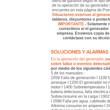
fuera de garantía según el tipo d
de la operación de su generador 
encuentra en esta página de Pos
Situaciones externas al genera
tableros, disyuntores o protec
IMPORTANTE
- Solamente r
correctivos si el generador
empresa. Envienos copia de 
contáctase con su técnic
SOLUCIONES Y ALARMAS
En la operación del generador,
pu
sobre fallas o eventos detectad
por medio de los siguientes cód
5 de los manuales :
1059 Falla de generación I 1100 
arranque I 1200 El generador no 
motor I 1400 Sobretemperatura I 
bateria defectuosa, falla electric
Sobreconsumo en la carga I 1902 
I 2098 Falla por agua, cableado de
Altisimo consumo en amperes I 240