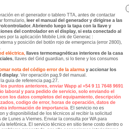
ación en el generador o tablero TTA, antes de contactar
r formulario,
leer el manual del generador y dirigirse a las
o/controlador. Abriendo luego la tapa con la llave y
ciones del controlador en el display, si esta conectado al
ones por la aplicación Mobile Link de Generac :
 externa y posición del botón rojo de emergencia (error 2800),
.
ed eléctrica,
llaves termomagnéticas interiores de la casa
ciales
, llaves del Grid guardian, si lo tiene y los consumos
 tomar nota del código error de la alarma
y accionar los
 display
. Ver operación pag.9 del manual.
 la guia de referencia pag.27.
los puntos anteriores, enviar Wapp al +54 9 11 7648 9691
o laboral y para pedido de servicio, solo enviando el
r, con los datos completos del equipamiento, descripción
lizados, codigo de error, horas de operación, datos de
otra información de importancia
.
El servicio no es
 y disponibilidad de los técnicos al recibir la solicitud
s de Lunes a Viernes. Enviar la consulta por WA para
vía telefónica. El servicio técnico en sitio tiene costo dentro o