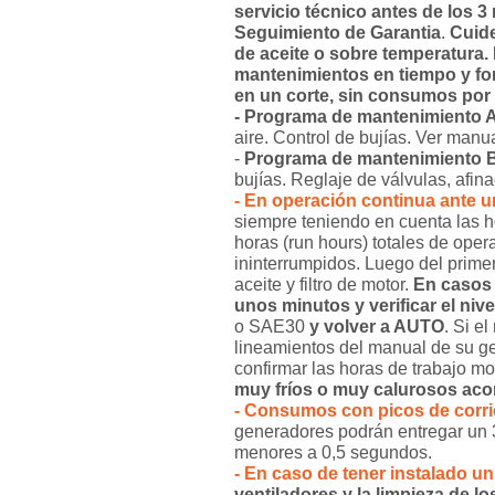
servicio técnico antes de los 
Seguimiento de Garantia
.
Cuide
de aceite o sobre temperatura. 
mantenimientos en tiempo y for
en un corte, sin consumos por
- Programa de mantenimiento A 
aire. Control de bujías. Ver manua
-
Programa
de mantenimiento B 
bujías. Reglaje de válvulas, afin
- En operación continua ante u
siempre teniendo en cuenta las ho
horas (run hours) totales de oper
ininterrumpidos. Luego del prime
aceite y filtro de motor.
En casos 
unos minutos y verificar el niv
o SAE30
y volver a AUTO
. Si e
lineamientos del manual de su ge
confirmar las horas de trabajo mo
muy fríos o muy calurosos acor
- Consumos con picos de corrie
generadores podrán entregar un 
menores a 0,5 segundos.
- En caso de tener instalado u
ventiladores y la limpieza de l