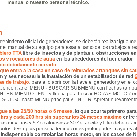
manual o nuestro personal técnico.
ón
antenimiento oficial de generadores, se deberán realizar igual
er el manual de su equipo para estar al tanto de los trabajos a re
ablero TTA
libre de insectos y de plantas u obstrucciones en 
tos y rociadores de agua
en los alrededores del generador
 este debidamente cerrado
ed que entra a la casa en caso de reiterados arranques sin c
n y sea necesaria la instalación de un estabilizador de red
as de trabajo
, para ello abrir con la llave el generador y en el 
ta encontrar el MENU - BUSCAR SUBMENU con flechas (arri
ANTENIMIENTO - ENT y flecha para buscar HORAS MOTOR (run 
r ESC ESC hasta MENU principal y ENTER. Apretar nuevamente 
egue a las 25/50 horas o 6 meses
, lo que ocurra primero par
0 hrs y cada 200 hrs sin superar los 24 meses máximo
entre 
as muy frios < 5 º o calurosos > 30 º el aceite y filtro deben 
puntos descriptos por si ha tenido cortes prolongados mayores a
 indispensable controlar las horas motor, en los casos de NO 