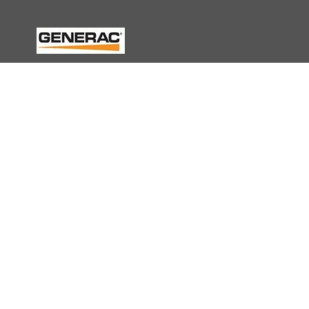
Home
Nosotros
GENERADORES GENERAC
GENERACgas I Solarbasic SRL
Administración
Tres Sargentos 1108
Avellaneda (1870)
Pcia de Buenos Aires
Te:
11 4203 1722
11 4204 4136
solarbasic@generac.com.ar
generac@generac.com.ar
ventas@generac.com.ar