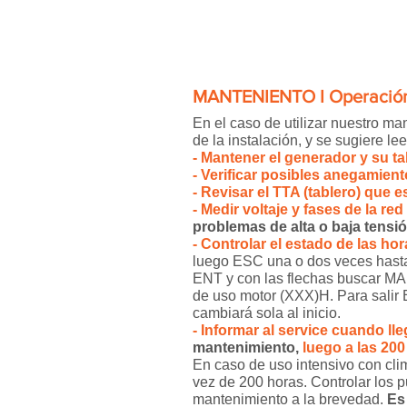
MANTENIENTO I Operaci
En el caso de utilizar nuestro m
de la instalación, y se sugiere le
- Mantener el generador y su t
- Verificar posibles anegamien
- Revisar el TTA (tablero) que
- Medir voltaje y fases de la r
problemas de alta o baja tensió
- Controlar el estado de las hor
luego ESC una o dos veces has
ENT y con las flechas buscar M
de uso motor (XXX)H. Para sali
cambiará sola al inicio.
- Informar al service cuando ll
mantenimiento,
luego a las 20
En caso de uso intensivo con clim
vez de 200 horas. Controlar los 
mantenimiento a la brevedad.
Es