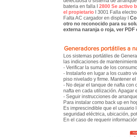
defectuosa o sistema de arranque
bateria en falla I
2800 Se activo 
el propietario
I 3001 Falla electr
Falta AC cargador en display I
Co
otro no reconocido para su sol
externa naranja o roja, ver PDF
Generadores portátiles a n
Los sistemas portátiles de Genera
las indicaciones de mantenimiento 
- Verificar la suma de los consum
- Instalarlo en lugar a los cuatro 
piso nivelado y firme. Mantener el
- No dejar el tanque de nafta con
nafta en cada utilización. Apagar
- Seguir instrucciones de arranqu
Para instalar como back up en hog
Es imprescindible que el usuario 
seguridad eléctrica, ubicación, p
En el caso de requerir información 