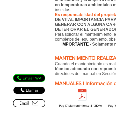
en temperaturas ambientales m
insectos.
Es responsabilidad del propieta
DE VITAL IMPORTANCIA PAR
GENERAR CON ALGUNA CARG
DETERIORAR EL GENERADOR 
Para solicitar el mantenimiento, 
completos del equipamiento, obse
IMPORTANTE
- Solamente r
MANTENIMIENTO REALIZA
Cuando el mantenimiento es reali
técnico adecuado con repuestos
directrices del manual en Sec
Enviar WA
MANUALES I Información d
Llamar
Email
Pag 17 Mantenimiento 8-13KVA
Pag 1