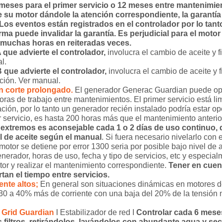
3 meses para el primer servicio o 12 meses entre mantenimie
 su motor dándole la atención correspondiente, la garantía
Los eventos están registrados en el controlador por lo tant
ma puede invalidar la garantía. Es perjudicial para el moto
 muchas horas en reiteradas veces.
que advierte el controlador,
involucra el cambio de aceite y fi
l.
que advierte el controlador,
involucra el cambio de aceite y fi
ación. Ver manual.
n corte prolongado.
El generador Generac Guardian puede ope
ras de trabajo entre mantenimientos. El primer servicio está li
ación, por lo tanto un generador recién instalado podría estar 
r servicio, es hasta 200 horas más que el mantenimiento anterio
extremos es aconsejable cada 1 o 2 días de uso continuo, 
el de aceite según el manual
. Si fuera necesario nivelarlo con 
l motor se detiene por error 1300 seria por posible bajo nivel de 
nerador, horas de uso, fecha y tipo de servicios, etc y especia
tor y realizar el mantenimiento correspondiente.
Tener en cuen
tan el tiempo entre servicios.
nte altos;
En general son situaciones dinámicas en motores de
30 a 40% más de corriente con una baja del 20% de la tensión 
n
Grid Guardian
I Estabilizador de red I
Controlar cada 6 mese
os filtros, retirándolos, lavándolos con abundante agua y s