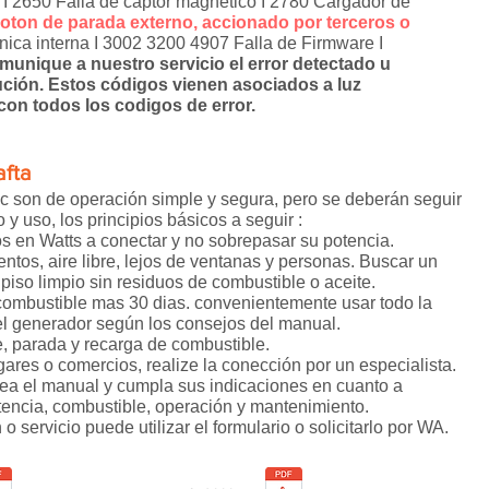
 I 2650 Falla de captor magnetico I 2780 Cargador de
boton de parada externo, accionado por terceros o
onica interna I 3002 3200 4907 Falla de Firmware I
munique a nuestro servicio el error detectado u
ución. Estos códigos vienen asociados a luz
 con todos los codigos de error.
afta
c son de operación simple y segura, pero se deberán seguir
y uso, los principios básicos a seguir :
os en Watts a conectar y no sobrepasar su potencia.
vientos, aire libre, lejos de ventanas y personas. Buscar un
 piso limpio sin residuos de combustible o aceite.
 combustible mas 30 dias. convenientemente usar todo la
 el generador según los consejos del manual.
e, parada y recarga de combustible.
ares o comercios, realize la conección por un especialista.
lea el manual y cumpla sus indicaciones en cuanto a
otencia, combustible, operación y mantenimiento.
o servicio puede utilizar el formulario o solicitarlo por WA.