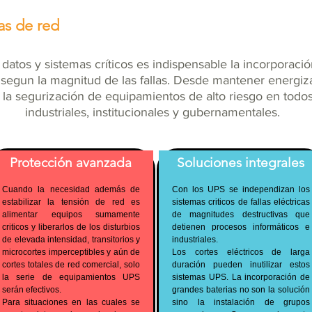
las de red
datos y sistemas críticos es indispensable la incorporaci
 segun la magnitud de las fallas. Desde mantener energiz
 la segurización de equipamientos de alto riesgo en todos
industriales, institucionales y gubernamentales.
Protección avanzada
Soluciones integrales
Cuando la necesidad además de
Con los UPS se independizan los
estabilizar la tensión de red es
sistemas criticos de fallas eléctricas
alimentar equipos sumamente
de magnitudes destructivas que
criticos y liberarlos de los disturbios
detienen procesos informáticos e
de elevada intensidad, transitorios y
industriales.
microcortes imperceptibles y aún de
Los cortes eléctricos de larga
cortes totales de red comercial, solo
duración pueden inutilizar estos
la serie de equipamientos UPS
sistemas UPS. La incorporación de
serán efectivos.
grandes baterias no son la solución
Para situaciones en las cuales se
sino la instalación de grupos