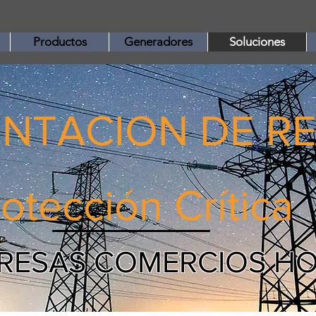
Productos
Generadores
Soluciones
ENTACION DE R
otección Crítica
SAS COMERCIOS HO