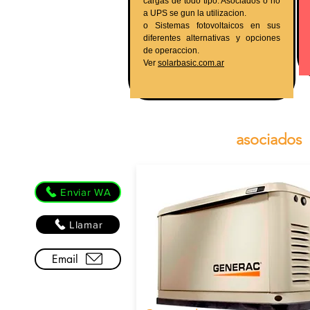
cargas de todo tipo. Asociados o no
a UPS se gun la utilizacion.
o Sistemas fotovoltaicos en sus
diferentes alternativas y opciones
de operaccion.
Ver
solarbasic.com.ar
PRODUCTOS
asociados
Enviar WA
Llamar
Email