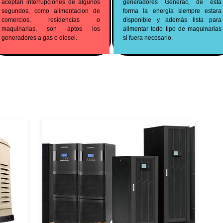
aceptan interrupciones de algunos
generadores Generac, de esta
segundos, como alimentacion de
forma la energía siempre estara
comercios, residencias o
disponible y además lista para
maquinarias, son aptos los
alimentar todo tipo de maquinarias
generadores a gas o diesel.
si fuera necesario.