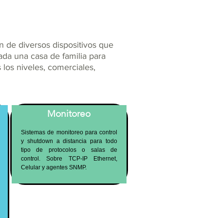
ón de diversos dispositivos que
ada una casa de familia para
 los niveles, comerciales,
Monitoreo
Sistemas de monitoreo para control
y shutdown a distancia para todo
tipo de protocolos o salas de
control. Sobre TCP-IP Ethernet,
Celular y agentes SNMP.